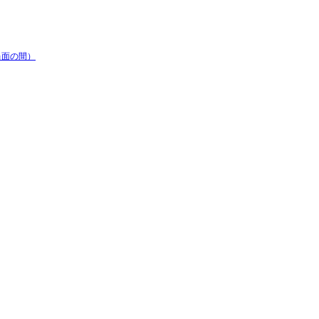
当面の間）