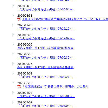
2026/04/10
「官庁からのお知らせ」掲載（08/04/08～）
2026/03/31
【再延長】能力評価申請手数料の全額支援について（2026.4.1～
2025/12/23
「官庁からのお知らせ」掲載（07/12/12～）
2025/12/08
「官庁からのお知らせ」掲載（07/12/02～）
2025/10/09
令和７年度（第17回） 認定講習の合格発表
2025/10/08
「官庁からのお知らせ」掲載（07/09/30～）
2025/09/26
令和７年度（第12回） 更新講習の合格発表
2025/09/03
「官庁からのお知らせ」掲載（07/08/27～）
2025/08/08
「改正建設業法『労務費の基準』説明会」のご案内
2025/08/08
「官庁からのお知らせ」掲載（07/08/01～）
2025/07/07
「官庁からのお知らせ」掲載（07/07/04～）