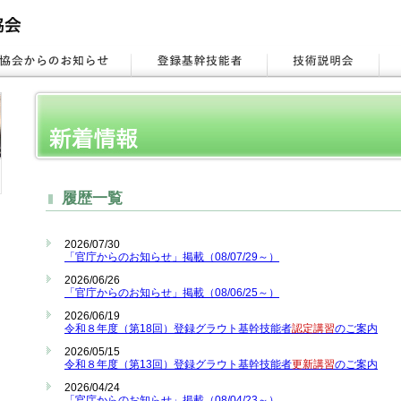
ed
japan-
html/news/index.php
履歴一覧
2026/07/30
「官庁からのお知らせ」掲載（08/07/29～）
2026/06/26
「官庁からのお知らせ」掲載（08/06/25～）
2026/06/19
令和８年度（第18回）登録グラウト基幹技能者
認定講習
のご案内
2026/05/15
令和８年度（第13回）登録グラウト基幹技能者
更新講習
のご案内
2026/04/24
「官庁からのお知らせ」掲載（08/04/23～）