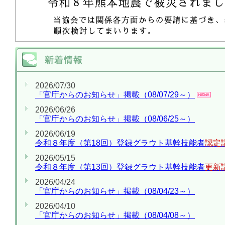
2026/07/30
「官庁からのお知らせ」掲載（08/07/29～）
2026/06/26
「官庁からのお知らせ」掲載（08/06/25～）
2026/06/19
令和８年度（第18回）登録グラウト基幹技能者
認定
2026/05/15
令和８年度（第13回）登録グラウト基幹技能者
更新
2026/04/24
「官庁からのお知らせ」掲載（08/04/23～）
2026/04/10
「官庁からのお知らせ」掲載（08/04/08～）