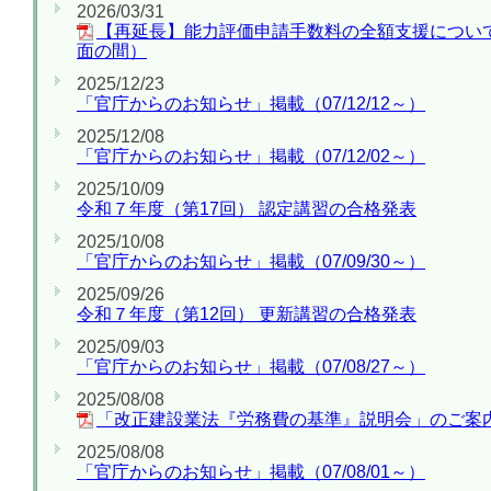
2026/03/31
【再延長】能力評価申請手数料の全額支援について（2
面の間）
2025/12/23
「官庁からのお知らせ」掲載（07/12/12～）
2025/12/08
「官庁からのお知らせ」掲載（07/12/02～）
2025/10/09
令和７年度（第17回） 認定講習の合格発表
2025/10/08
「官庁からのお知らせ」掲載（07/09/30～）
2025/09/26
令和７年度（第12回） 更新講習の合格発表
2025/09/03
「官庁からのお知らせ」掲載（07/08/27～）
2025/08/08
「改正建設業法『労務費の基準』説明会」のご案
2025/08/08
「官庁からのお知らせ」掲載（07/08/01～）