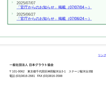
2025/07/07
「官庁からのお知らせ」掲載（07/07/04～）
2025/06/27
「官庁からのお知らせ」掲載（07/06/24～）
リン
〒101-0062 東京都千代田区神田駿河台3-1 ステージ駿河台3階
電話 (03)3816-2681 FAX (03)3816-3588